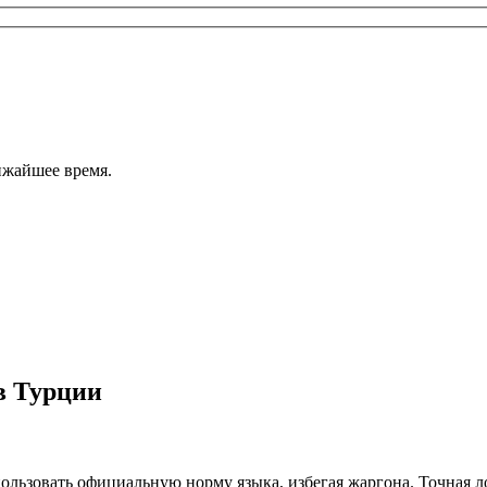
ижайшее время.
в Турции
льзовать официальную норму языка, избегая жаргона. Точная ло